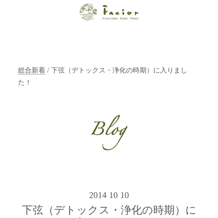
【福山・神戸・
Paris】オーガニ
ックエステサロ
総合新着
/ 下弦（デトックス・浄化の時期）に入りまし
ン ファシオー
た！
ルは、 内面から
輝く美をトータ
ルでご提案しま
す。
2014 10 10
下弦（デトックス・浄化の時期）に