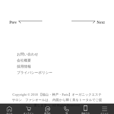
投
Prev
Next
稿
ナ
ビ
お問い合わせ
ゲ
会社概要
採用情報
ー
プライバシーポリシー
シ
ョ
Copyright © 2018
【福山・神戸・Paris】オーガニックエステ
サロン ファシオールは、 内面から輝く美をトータルでご提
ン
案します。
. All Rights Reserved.
初めての
Tel
オンライン
ホーム
再予約
メニュー