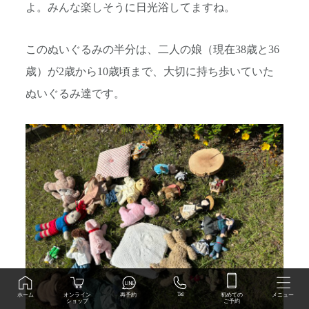
よ。みんな楽しそうに日光浴してますね。
このぬいぐるみの半分は、二人の娘（現在38歳と36
歳）が2歳から10歳頃まで、大切に持ち歩いていた
ぬいぐるみ達です。
初めての
Tel
オンライン
ホーム
再予約
メニュー
ご予約
ショップ