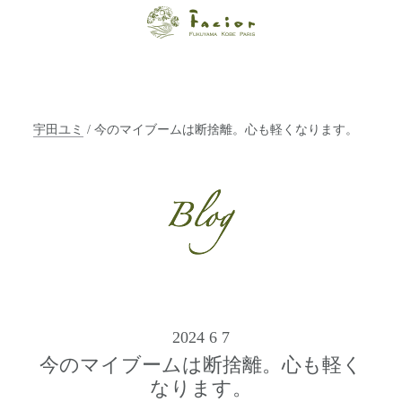
【福山・神戸・
Paris】オーガニ
ックエステサロ
宇田ユミ
/ 今のマイブームは断捨離。心も軽くなります。
ン ファシオー
ルは、 内面から
輝く美をトータ
ルでご提案しま
す。
2024 6 7
今のマイブームは断捨離。心も軽く
なります。