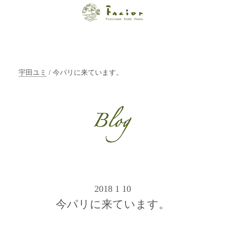
【福山・神戸・
Paris】オーガニ
ックエステサロ
宇田ユミ
/ 今パリに来ています。
ン ファシオー
ルは、 内面から
輝く美をトータ
ルでご提案しま
す。
2018 1 10
今パリに来ています。