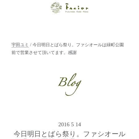
【福山・神戸・
Paris】オーガニ
ックエステサロ
宇田ユミ
/ 今日明日とばら祭り。ファシオールは緑町公園
ン ファシオー
前で営業させて頂いてます。感謝
ルは、 内面から
輝く美をトータ
ルでご提案しま
す。
2016 5 14
今日明日とばら祭り。ファシオール