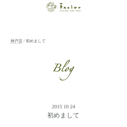
【福山・神戸・
Paris】オーガニ
ックエステサロ
神戸店
/ 初めまして
ン ファシオー
ルは、 内面から
輝く美をトータ
ルでご提案しま
す。
2015 10 24
初めまして