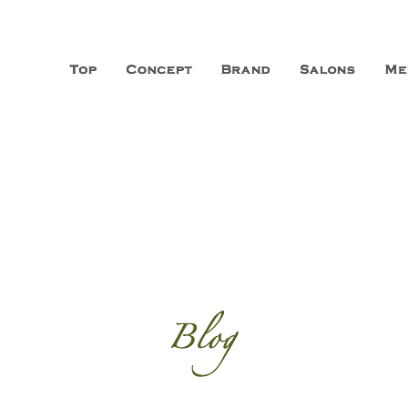
山市に3店舗、神戸三宮に「神戸店」 パリサンジェルマン通りに「パリ店」
ーガニックエステサロン ファシオー
こだわり、内面から美しくなることを追求する「本物」の商品・技術・サー