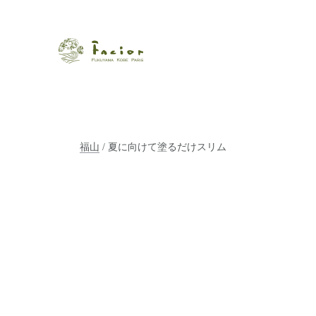
瀬戸内から世界に展開するエステサロン「ファシオール」。福
【福山・神戸・Paris】オ
ポジティブライフを応援します。オーガニックコスメ・商品に
タルでご提案します。
福山
/ 夏に向けて塗るだけスリム