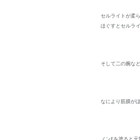
セルライトが柔
ほぐすとセルラ
そして二の腕な
なにより筋膜が
ノンFを塗ると