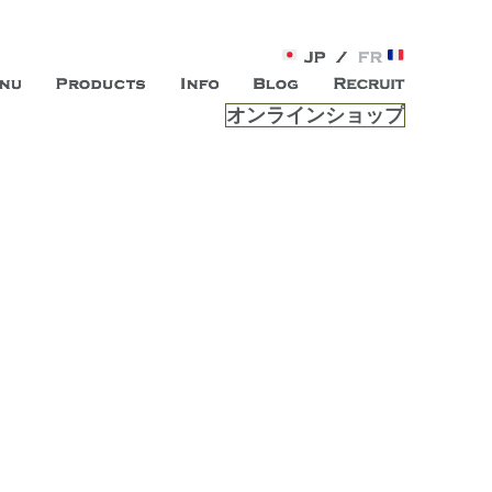
オンラインショップ
がオープン。お客様のもつ「自らしい美しさ」を追求し、未来の
ルは、 内面から輝く美をトー
ビスを提供する総合エステサロンです。