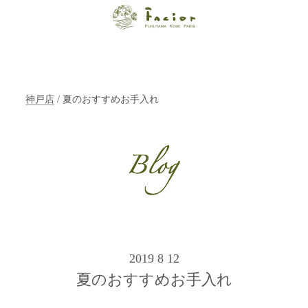
【福山・神戸・
Paris】オーガニ
ックエステサロ
神戸店
/ 夏のおすすめお手入れ
ン ファシオー
ルは、 内面から
輝く美をトータ
ルでご提案しま
す。
2019 8 12
夏のおすすめお手入れ