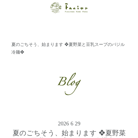
【福山・神戸・
Paris】オーガニ
ックエステサロ
夏のごちそう、始まります ❖夏野菜と豆乳スープのバジル
ン ファシオー
冷麺❖
ルは、 内面から
輝く美をトータ
ルでご提案しま
す。
2026 6 29
夏のごちそう、始まります ❖夏野菜