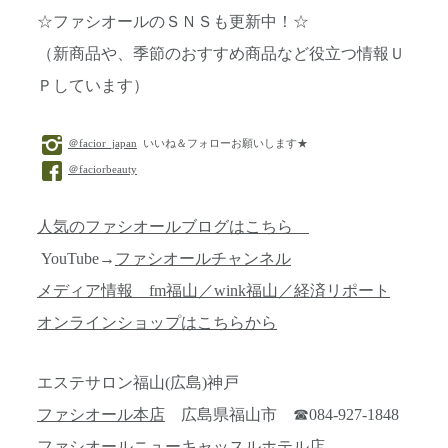
☆ファシオールのＳＮＳも更新中！☆
（新商品や、季節のおすすめ商品など役立つ情報Ｕ
Ｐしています）
＠facior_japan
いいね＆フォローお願いします★
＠faciorbeauty
人気のファシオールブログはこちら
YouTube→
ファシオールチャンネル
メディア情報 fm福山／wink福山／経済リポート
オンラインショップはこちらから
エステサロン福山(広島)神戸
ファシオール本店
広島県福山市 ☎084-927-1848
ファシオールニューキャッスルホテル店