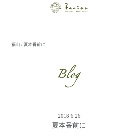
【福山・神戸・
Paris】オーガニ
ックエステサロ
福山
/ 夏本番前に
ン ファシオー
ルは、 内面から
輝く美をトータ
ルでご提案しま
す。
2018 6 26
夏本番前に