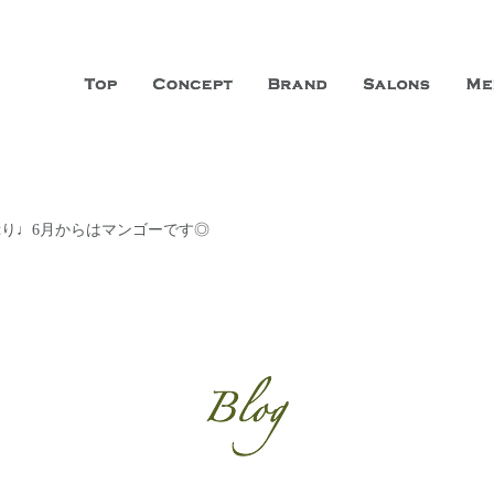
山市に3店舗、神戸三宮に「神戸店」 パリサンジェルマン通りに「パリ店」
ーガニックエステサロン ファシオー
こだわり、内面から美しくなることを追求する「本物」の商品・技術・サー
り♩6月からはマンゴーです◎