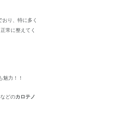
でおり、特に多く
を正常に整えてく
も魅力！！
ンなどの
カロテノ