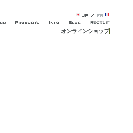
オンラインショップ
がオープン。お客様のもつ「自らしい美しさ」を追求し、未来の
ルは、 内面から輝く美をトー
ビスを提供する総合エステサロンです。