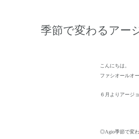
季節で変わるアー
こんにちは。
ファシオールオ
６月よりアージ
◎Agio季節で