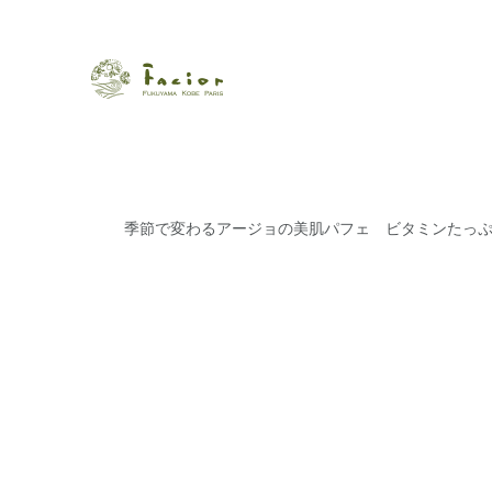
瀬戸内から世界に展開するエステサロン「ファシオール」。福
【福山・神戸・Paris】オ
ポジティブライフを応援します。オーガニックコスメ・商品に
タルでご提案します。
季節で変わるアージョの美肌パフェ ビタミンたっぷ