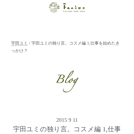
【福山・神戸・
Paris】オーガニ
ックエステサロ
宇田ユミ
/ 宇田ユミの独り言。コスメ編 1,仕事を始めたき
ン ファシオー
っかけ？
ルは、 内面から
輝く美をトータ
ルでご提案しま
す。
2015 9 11
宇田ユミの独り言。コスメ編 1,仕事