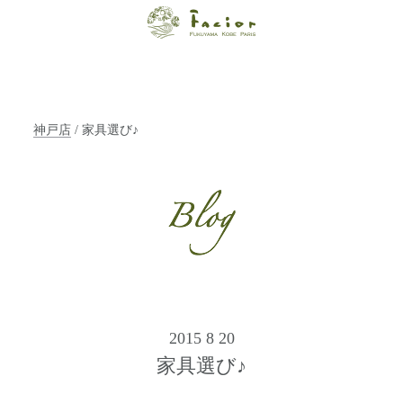
【福山・神戸・
Paris】オーガニ
ックエステサロ
神戸店
/ 家具選び♪
ン ファシオー
ルは、 内面から
輝く美をトータ
ルでご提案しま
す。
2015 8 20
家具選び♪