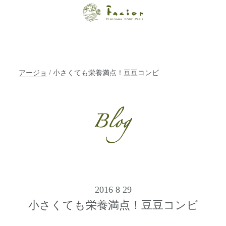
【福山・神戸・
Paris】オーガニ
ックエステサロ
アージョ
/ 小さくても栄養満点！豆豆コンビ
ン ファシオー
ルは、 内面から
輝く美をトータ
ルでご提案しま
す。
2016 8 29
小さくても栄養満点！豆豆コンビ