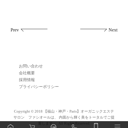
投
Prev
Next
稿
ナ
ビ
お問い合わせ
ゲ
会社概要
採用情報
ー
プライバシーポリシー
シ
ョ
Copyright © 2018
【福山・神戸・Paris】オーガニックエステ
サロン ファシオールは、 内面から輝く美をトータルでご提
ン
案します。
. All Rights Reserved.