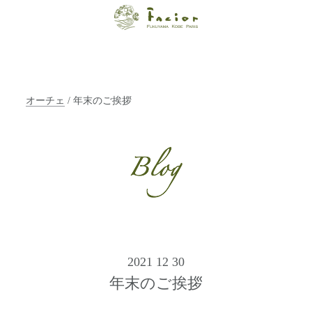
【福山・神戸・
Paris】オーガニ
ックエステサロ
オーチェ
/ 年末のご挨拶
ン ファシオー
ルは、 内面から
輝く美をトータ
ルでご提案しま
す。
2021 12 30
年末のご挨拶