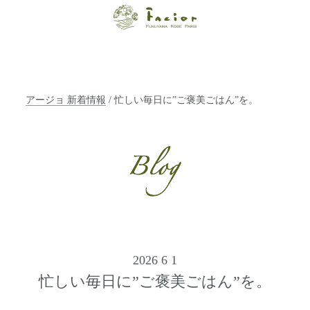
【福山・神戸・
Paris】オーガニ
ックエステサロ
アージョ 新着情報
/ 忙しい毎日に”ご褒美ごはん”を。
ン ファシオー
ルは、 内面から
輝く美をトータ
ルでご提案しま
す。
2026 6 1
忙しい毎日に”ご褒美ごはん”を。