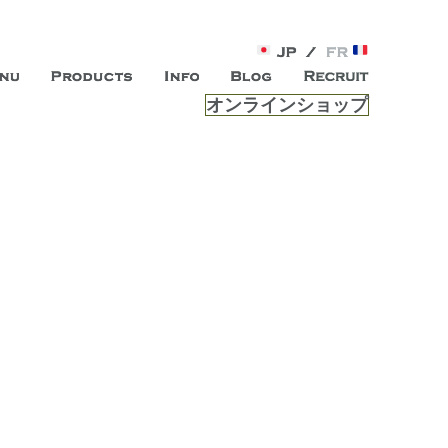
オンラインショップ
がオープン。お客様のもつ「自らしい美しさ」を追求し、未来の
ルは、 内面から輝く美をトー
ビスを提供する総合エステサロンです。