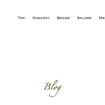
山市に3店舗、神戸三宮に「神戸店」 パリサンジェルマン通りに「パリ店」
ーガニックエステサロン ファシオー
こだわり、内面から美しくなることを追求する「本物」の商品・技術・サー