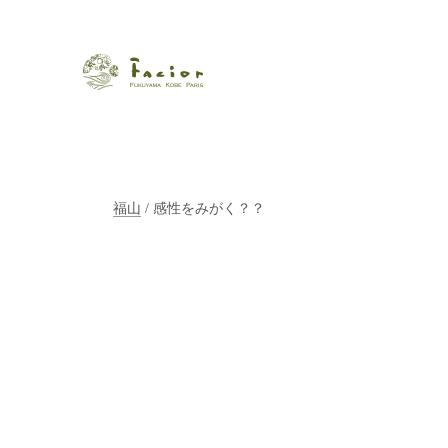
瀬戸内から世界に展開するエステサロン「ファシオール」。福
【福山・神戸・Paris】オ
ポジティブライフを応援します。オーガニックコスメ・商品に
タルでご提案します。
福山
/ 感性をみがく？？