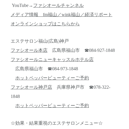
YouTube→
ファシオールチャンネル
メディア情報 fm福山／wink福山／経済リポート
オンラインショップはこちらから
エステサロン福山(広島)神戸
ファシオール本店
広島県福山市 ☎084-927-1848
ファシオールニューキャッスルホテル店
広島県福山市 ☎084-973-1848
ホットペッパービューティーご予約
ファシオール神戸店
兵庫県神戸市 ☎078-322-
1848
ホットペッパービューティーご予約
☆効果・結果重視のエステサロンメニュー☆