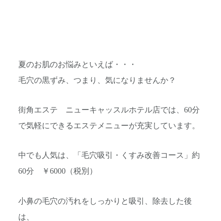
夏のお肌のお悩みといえば・・・
毛穴の黒ずみ、つまり、気になりませんか？
街角エステ ニューキャッスルホテル店では、60分
で気軽にできるエステメニューが充実しています。
中でも人気は、「毛穴吸引・くすみ改善コース」約
60分 ￥6000（税別）
小鼻の毛穴の汚れをしっかりと吸引、除去した後
は、