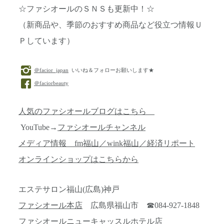
☆ファシオールのＳＮＳも更新中！☆
（新商品や、季節のおすすめ商品など役立つ情報Ｕ
Ｐしています）
＠facior_japan
いいね＆フォローお願いします★
＠faciorbeauty
人気のファシオールブログはこちら
YouTube→
ファシオールチャンネル
メディア情報 fm福山／wink福山／経済リポート
オンラインショップはこちらから
エステサロン福山(広島)神戸
ファシオール本店
広島県福山市 ☎084-927-1848
ファシオールニューキャッスルホテル店