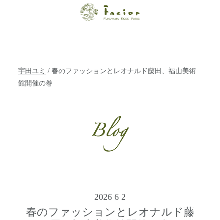
【福山・神戸・
Paris】オーガニ
ックエステサロ
宇田ユミ
/ 春のファッションとレオナルド藤田、福山美術
ン ファシオー
館開催の巻
ルは、 内面から
輝く美をトータ
ルでご提案しま
す。
2026 6 2
春のファッションとレオナルド藤