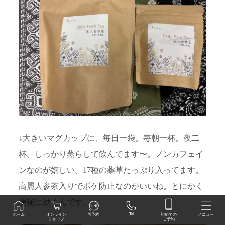
↓大きいマグカップに、毎日一袋。毎朝一杯。夜二
杯。しっかり蒸らして飲んでます〜。ノンカフェイ
ンなのが嬉しい。17種の薬草たっぷり入ってます。
高麗人参茶入りでボケ防止なのがいいね。とにかく
便秘に効くんです。
初めての
Tel
オンライン
ホーム
再予約
メニュー
ご予約
ショップ