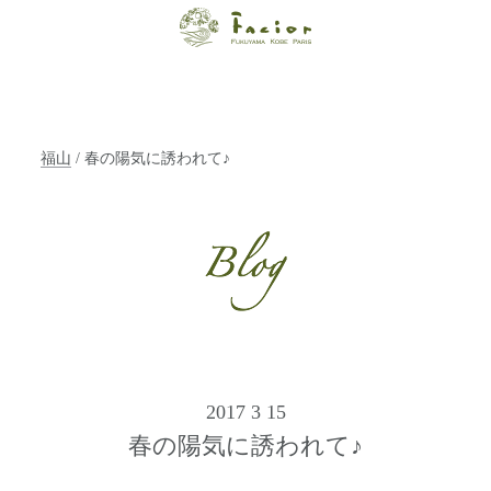
【福山・神戸・
Paris】オーガニ
ックエステサロ
福山
/ 春の陽気に誘われて♪
ン ファシオー
ルは、 内面から
輝く美をトータ
ルでご提案しま
す。
2017 3 15
春の陽気に誘われて♪