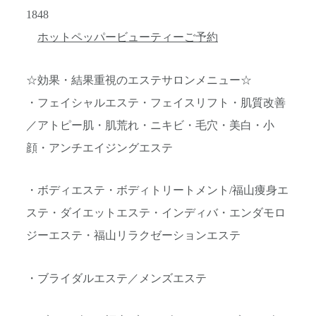
1848
ホットペッパービューティーご予約
☆効果・結果重視のエステサロンメニュー☆
・フェイシャルエステ・フェイスリフト・肌質改善
／アトピー肌・肌荒れ・ニキビ・毛穴・美白・小
顔・アンチエイジングエステ
・ボディエステ・ボディトリートメント/福山痩身エ
ステ・ダイエットエステ・インディバ・エンダモロ
ジーエステ・福山リラクゼーションエステ
・ブライダルエステ／メンズエステ