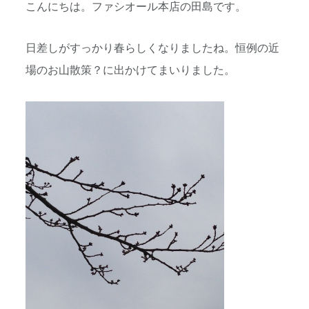
こんにちは。ファシオール本店の田島です。
日差しがすっかり春らしくなりましたね。恒例の近
場のお山散策？に出かけてまいりました。