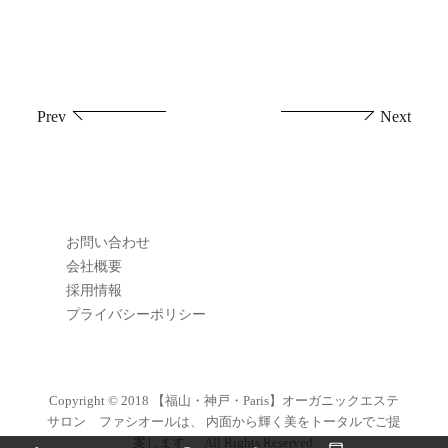
投
Prev
Next
稿
ナ
ビ
お問い合わせ
ゲ
会社概要
採用情報
ー
プライバシーポリシー
シ
ョ
Copyright © 2018
【福山・神戸・Paris】オーガニックエステ
サロン ファシオールは、 内面から輝く美をトータルでご提
ン
案します。
. All Rights Reserved.