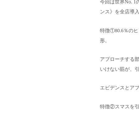
今回は世界No.
ンス》を全店導
特徴①80.6％
形。
アプローチする
いけない筋が、
エビデンスとア
特徴②スマスを