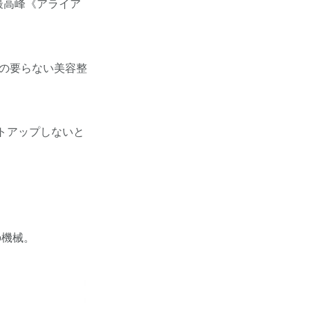
最高峰《アライア
射の要らない美容整
トアップしないと
の機械。