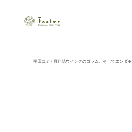
瀬戸内から世界に展開するエステサロン「ファシオール」。福
【福山・神戸・Paris】オ
ポジティブライフを応援します。オーガニックコスメ・商品に
タルでご提案します。
宇田ユミ
/ 月刊誌ウインクのコラム、そしてエンダ