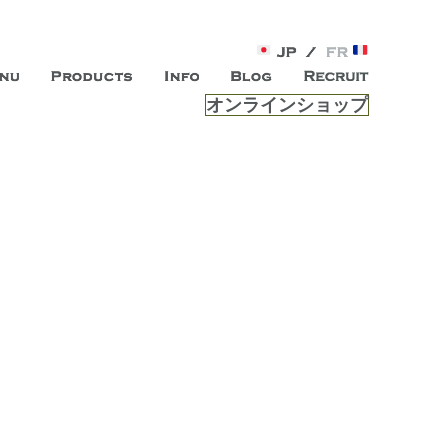
オンラインショップ
がオープン。お客様のもつ「自らしい美しさ」を追求し、未来の
ルは、 内面から輝く美をトー
ビスを提供する総合エステサロンです。