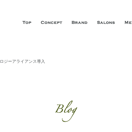
山市に3店舗、神戸三宮に「神戸店」 パリサンジェルマン通りに「パリ店」
ーガニックエステサロン ファシオー
こだわり、内面から美しくなることを追求する「本物」の商品・技術・サー
モロジーアライアンス導入