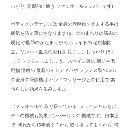
っかり 定期的に通う ファシオールメンバーです
!!
ボディメンテナンスは 全身の老廃物を除去する事は
病気を防ぐ事にもなりますね。骨のまわりの筋肉の
硬化 や脂肪のかたまりや セルライトの 老廃物除
去、リンパ・血液の流れを 良くし、しっかり ほぐ
し デトックスしましょう。スペイン製の 脂肪や老
廃物 溶解の 最新のインディバや フランス製のLPG
の全身の掃除機は ハンドマッサージとの併用で 素
晴らしい効果を生みますよ。
ファシオールで 取り扱っている フェイシャルもボ
ディの機械も効果ナンバーワンの 機械です。日本上
陸 初代から15年前？？から 取り扱ってますから 何