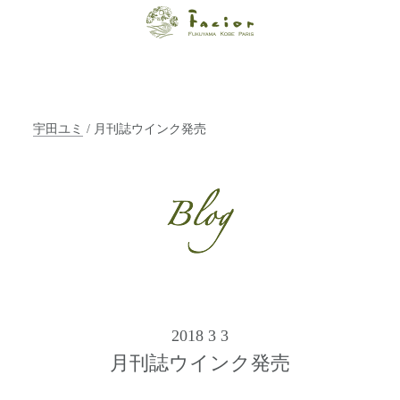
【福山・神戸・
Paris】オーガニ
ックエステサロ
宇田ユミ
/ 月刊誌ウインク発売
ン ファシオー
ルは、 内面から
輝く美をトータ
ルでご提案しま
す。
2018 3 3
月刊誌ウインク発売