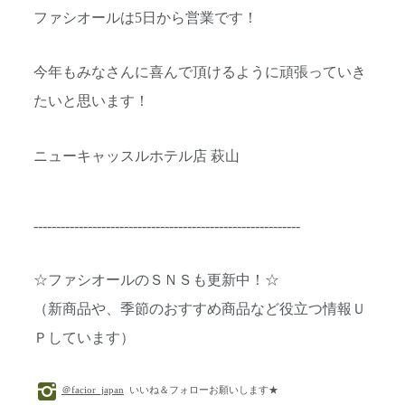
ファシオールは5日から営業です！
今年もみなさんに喜んで頂けるように頑張っていき
たいと思います！
ニューキャッスルホテル店 萩山
-----------------------------------------------------------
☆ファシオールのＳＮＳも更新中！☆
（新商品や、季節のおすすめ商品など役立つ情報Ｕ
Ｐしています）
＠facior_japan
いいね＆フォローお願いします★