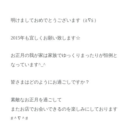
明けましておめでとうございます（≧∇≦）
2015年も宜しくお願い致します☆
お正月の我が家は家族でゆっくりまったりが恒例と
なっています^_^
皆さまはどのようにお過ごしですか？
素敵なお正月を過ごして
またお店でお会いできるのを楽しみにしております
#＾∇＾#