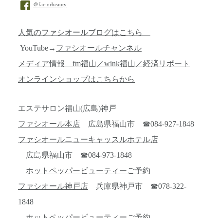
＠faciorbeauty
人気のファシオールブログはこちら
YouTube→
ファシオールチャンネル
メディア情報 fm福山／wink福山／経済リポート
オンラインショップはこちらから
エステサロン福山(広島)神戸
ファシオール本店
広島県福山市 ☎084-927-1848
ファシオールニューキャッスルホテル店
広島県福山市 ☎084-973-1848
ホットペッパービューティーご予約
ファシオール神戸店
兵庫県神戸市 ☎078-322-
1848
ホットペッパービューティーご予約