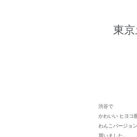
東京
渋谷で
かわいい ヒヨコ
わんこバージョ
買いました。