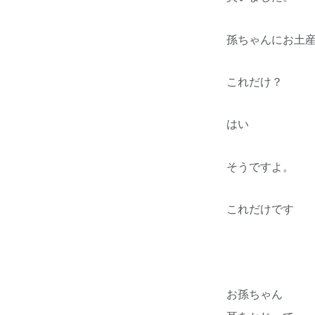
孫ちゃんにお土
これだけ？
はい
そうですよ。
これだけです
お孫ちゃん