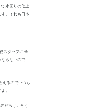
な 水回りの仕上
ます。それも日本
務スタッフに 全
きゃならないので
会えるのでいつも
すよ。
勉強だらけ。そう