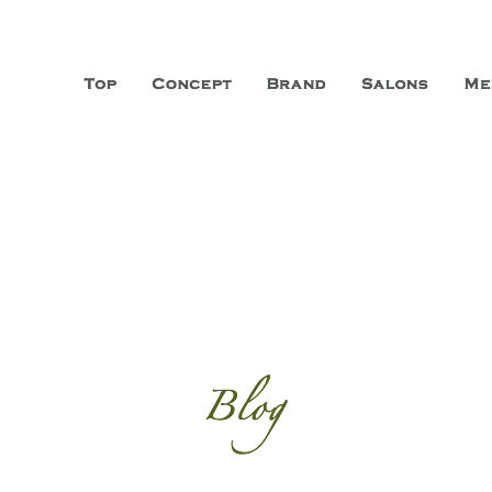
山市に3店舗、神戸三宮に「神戸店」 パリサンジェルマン通りに「パリ店」
ーガニックエステサロン ファシオー
こだわり、内面から美しくなることを追求する「本物」の商品・技術・サー