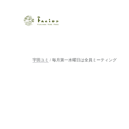
瀬戸内から世界に展開するエステサロン「ファシオール」。福
【福山・神戸・Paris】オ
ポジティブライフを応援します。オーガニックコスメ・商品に
タルでご提案します。
宇田ユミ
/ 毎月第一水曜日は全員ミーティング