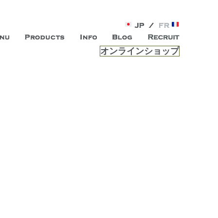
オンラインショップ
がオープン。お客様のもつ「自らしい美しさ」を追求し、未来の
ルは、 内面から輝く美をトー
ビスを提供する総合エステサロンです。