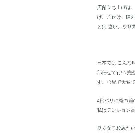
店舗立ち上げは、
げ、片付け、陳列
とは 違い、やり
日本では こんな
部任せて行い 完
す。心配で大変
4日パリに経つ
私はテンション高
良く女子校みた