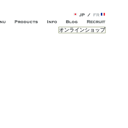
オンラインショップ
がオープン。お客様のもつ「自らしい美しさ」を追求し、未来の
ルは、 内面から輝く美をトー
ビスを提供する総合エステサロンです。