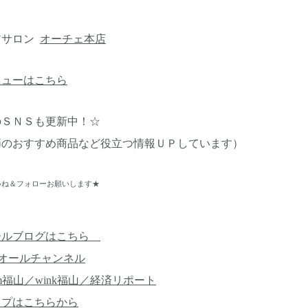
アサロン
オーチェ本店
ニューはこちら
のＳＮＳも更新中！☆
節のおすすめ商品など役立つ情報ＵＰしています）
ね＆フォローお願いします★
ールブログはこちら
オールチャンネル
m福山／wink福山／経済リポート
ップはこちらから