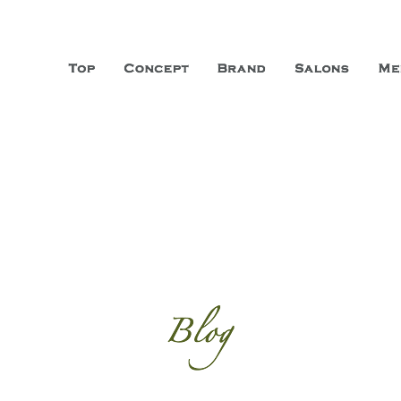
山市に3店舗、神戸三宮に「神戸店」 パリサンジェルマン通りに「パリ店」
ーガニックエステサロン ファシオー
こだわり、内面から美しくなることを追求する「本物」の商品・技術・サー