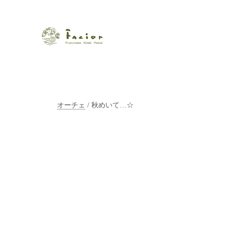
瀬戸内から世界に展開するエステサロン「ファシオール」。福
【福山・神戸・Paris】オ
ポジティブライフを応援します。オーガニックコスメ・商品に
タルでご提案します。
オーチェ
/ 秋めいて…☆