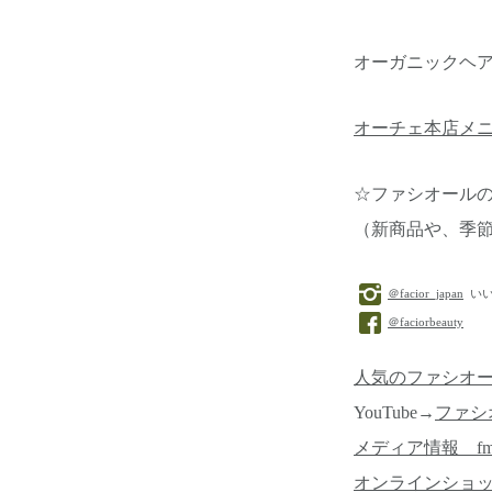
オーガニックヘ
オーチェ本店メ
☆ファシオール
（新商品や、季
＠facior_japan
いい
＠faciorbeauty
人気のファシオ
YouTube→
ファシ
メディア情報 f
オンラインショ