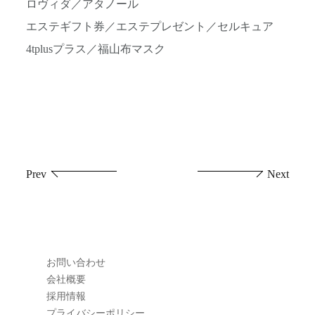
ロヴィダ／アタノール
エステギフト券／エステプレゼント／セルキュア
4tplusプラス／福山布マスク
投
Prev
Next
稿
ナ
ビ
お問い合わせ
ゲ
会社概要
採用情報
ー
プライバシーポリシー