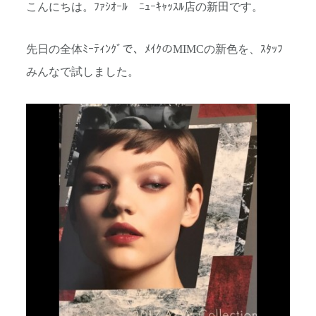
こんにちは。ﾌｧｼｵｰﾙ ﾆｭｰｷｬｯｽﾙ店の新田です。
先日の全体ﾐｰﾃｨﾝｸﾞで、ﾒｲｸのMIMCの新色を、ｽﾀｯﾌ
みんなで試しました。