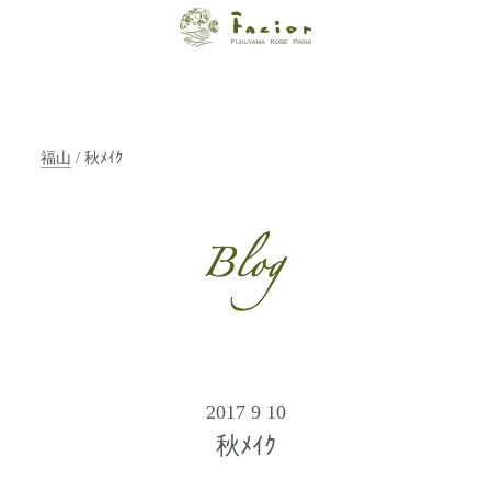
【福山・神戸・
Paris】オーガニ
ックエステサロ
福山
/ 秋ﾒｲｸ
ン ファシオー
ルは、 内面から
輝く美をトータ
ルでご提案しま
す。
2017 9 10
秋ﾒｲｸ