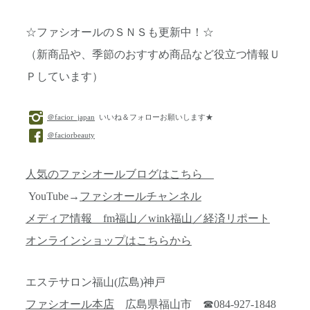
☆ファシオールのＳＮＳも更新中！☆
（新商品や、季節のおすすめ商品など役立つ情報Ｕ
Ｐしています）
＠facior_japan
いいね＆フォローお願いします★
＠faciorbeauty
人気のファシオールブログはこちら
YouTube→
ファシオールチャンネル
メディア情報 fm福山／wink福山／経済リポート
オンラインショップはこちらから
エステサロン福山(広島)神戸
ファシオール本店
広島県福山市 ☎084-927-1848