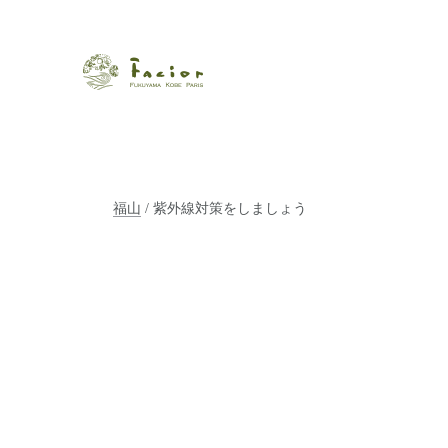
瀬戸内から世界に展開するエステサロン「ファシオール」。福
【福山・神戸・Paris】オ
ポジティブライフを応援します。オーガニックコスメ・商品に
タルでご提案します。
福山
/ 紫外線対策をしましょう