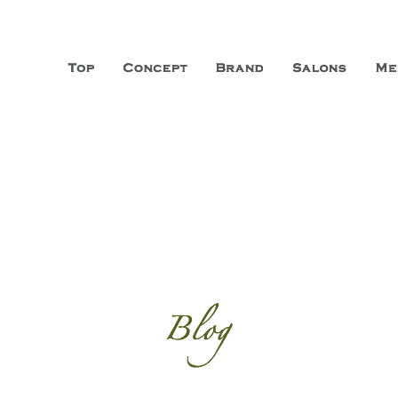
山市に3店舗、神戸三宮に「神戸店」 パリサンジェルマン通りに「パリ店」
ーガニックエステサロン ファシオー
こだわり、内面から美しくなることを追求する「本物」の商品・技術・サー