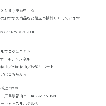
のＳＮＳも更新中！☆
節のおすすめ商品など役立つ情報ＵＰしています）
ね＆フォローお願いします★
ールブログはこちら
オールチャンネル
m福山／wink福山／経済リポート
ップはこちらから
(広島)神戸
店
広島県福山市 ☎084-927-1848
ューキャッスルホテル店