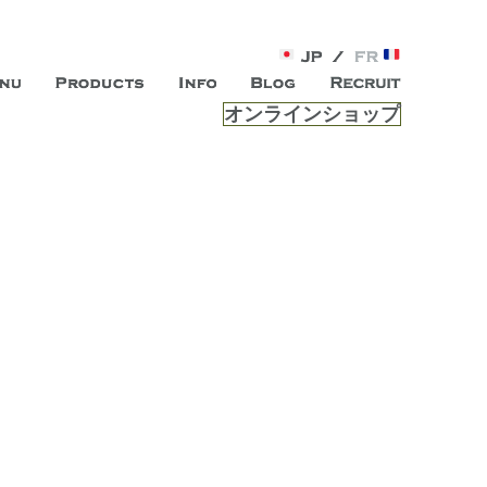
オンラインショップ
がオープン。お客様のもつ「自らしい美しさ」を追求し、未来の
ルは、 内面から輝く美をトー
ビスを提供する総合エステサロンです。