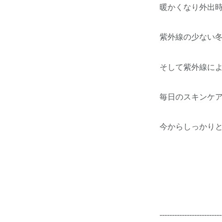
暖かくなり外出
紫外線の少ない
そして紫外線に
毎日のスキンケ
今からしっかり
-------------------------