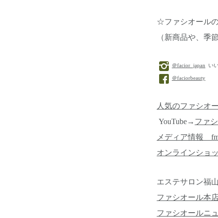
☆ファシオール
（新商品や、季
＠facior_japan
いい
＠faciorbeauty
人気のファシオ
YouTube→
ファシ
メディア情報 f
オンラインショ
エステサロン福山
ファシオール本
ファシオールニ