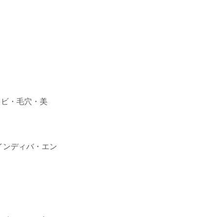
キビ・毛穴・美
インディバ・エン