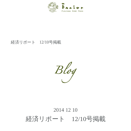
【福山・神戸・
Paris】オーガニ
ックエステサロ
経済リポート 12/10号掲載
ン ファシオー
ルは、 内面から
輝く美をトータ
ルでご提案しま
す。
2014 12 10
経済リポート 12/10号掲載