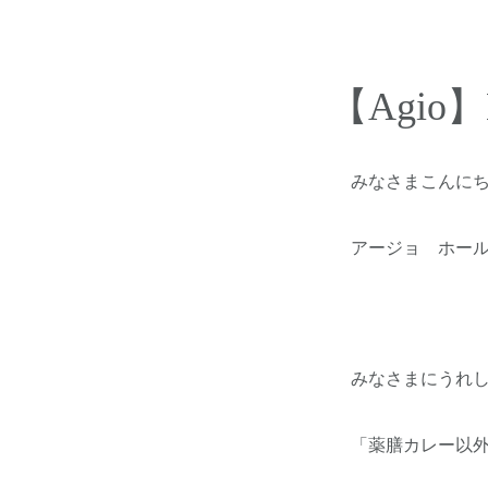
【Agi
みなさまこんに
アージョ ホー
みなさまにうれ
「薬膳カレー以