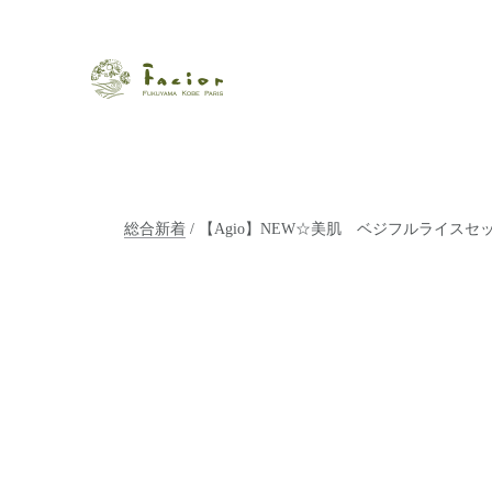
瀬戸内から世界に展開するエステサロン「ファシオール」。福
【福山・神戸・Paris】オ
ポジティブライフを応援します。オーガニックコスメ・商品に
タルでご提案します。
総合新着
/ 【Agio】NEW☆美肌 ベジフルライスセ