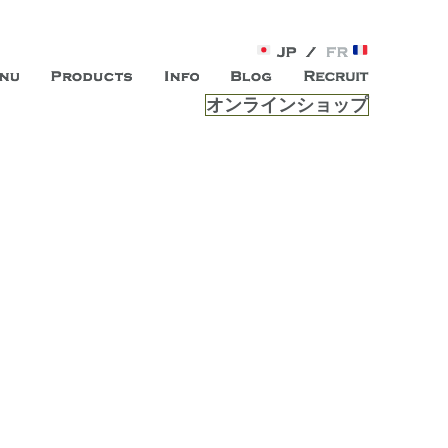
オンラインショップ
がオープン。お客様のもつ「自らしい美しさ」を追求し、未来の
ルは、 内面から輝く美をトー
ビスを提供する総合エステサロンです。