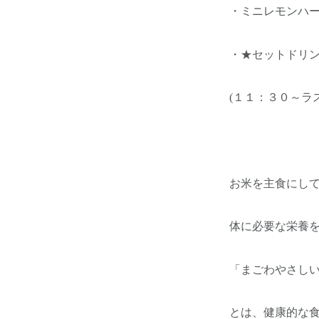
・ミニレモンハ
・★セットドリ
(１１：３０～ラ
お米を主食にし
体に必要な栄養
「まごわやさし
とは、健康的な