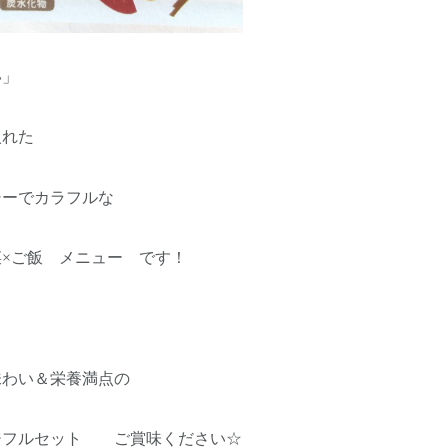
い」
入れた
シーでカラフルな
×ご飯 メニュー です！
味わい＆栄養満点の
ジフルセット ご賞味ください☆