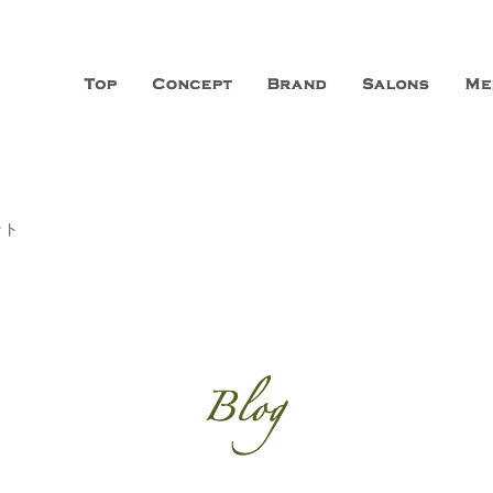
山市に3店舗、神戸三宮に「神戸店」 パリサンジェルマン通りに「パリ店」
ーガニックエステサロン ファシオー
こだわり、内面から美しくなることを追求する「本物」の商品・技術・サー
ット