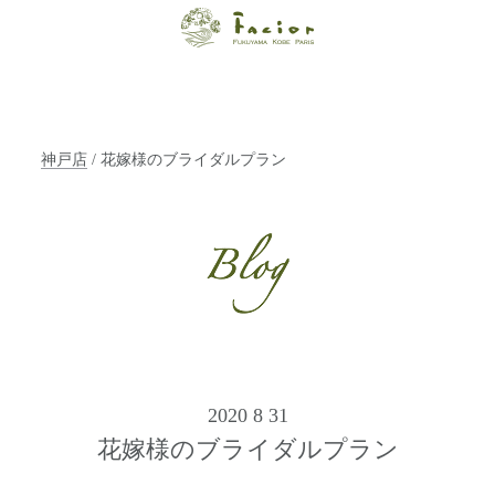
【福山・神戸・
Paris】オーガニ
ックエステサロ
神戸店
/ 花嫁様のブライダルプラン
ン ファシオー
ルは、 内面から
輝く美をトータ
ルでご提案しま
す。
2020 8 31
花嫁様のブライダルプラン