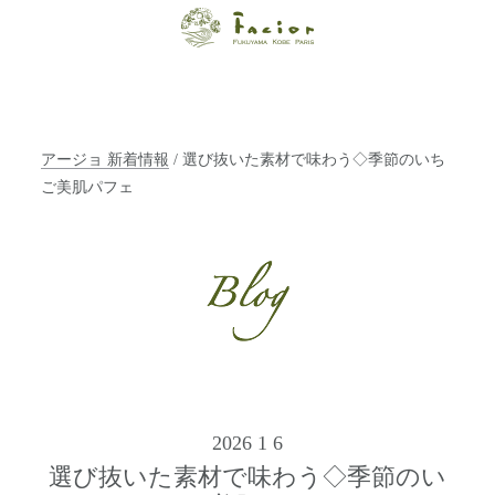
【福山・神戸・
Paris】オーガニ
ックエステサロ
アージョ 新着情報
/ 選び抜いた素材で味わう◇季節のいち
ン ファシオー
ご美肌パフェ
ルは、 内面から
輝く美をトータ
ルでご提案しま
す。
2026 1 6
選び抜いた素材で味わう◇季節のい