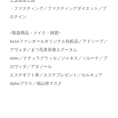
イダルネイル
・ファスティング／ファスティングダイエット／プ
ロテイン
<取扱商品・メイク・雑貨>
faciorファシオールオリジナル化粧品／アドソーブ／
アヴェダ／まつ毛美容液エグータム
mimc／ナチュラグラッセ／ジャネス／ソルーナ／プ
ロヴィダ／アタノール
エステギフト券／エステプレゼント／セルキュア
4tplusプラス／福山布マスク