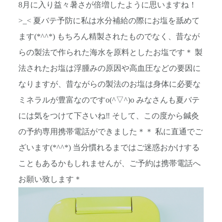
8月に入り益々暑さが倍増したように思いますね！
>_< 夏バテ予防に私は水分補給の際にお塩を舐めて
ます(*^^*) もちろん精製されたものでなく、昔なが
らの製法で作られた海水を原料としたお塩です＊ 製
法されたお塩は浮腫みの原因や高血圧などの要因に
なりますが、昔ながらの製法のお塩は身体に必要な
ミネラルが豊富なのですo(^▽^)o みなさんも夏バテ
には気をつけて下さいね‼︎ そして、この度から鍼灸
の予約専用携帯電話ができました＊＊ 私に直通でご
ざいます(*^^*) 当分慣れるまではご迷惑おかけする
こともあるかもしれませんが、ご予約は携帯電話へ
お願い致します＊