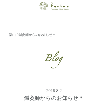
【福山・神戸・
Paris】オーガニ
ックエステサロ
福山
/ 鍼灸師からのお知らせ＊
ン ファシオー
ルは、 内面から
輝く美をトータ
ルでご提案しま
す。
2016 8 2
鍼灸師からのお知らせ＊