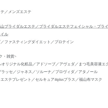
ステ／メンズエステ
福山ブライダルエステ／ブライダルエステフェイシャル・ブラ
ネイル
グ／ファスティングダイエット／プロテイン
ク・雑貨>
シオールオリジナル化粧品／アドソーブ／アヴェダ／まつ毛美容液エ
ラグラッセ／ジャネス／ソルーナ／プロヴィダ／アタノール
エステプレゼント／セルキュア4tplusプラス／福山布マスク