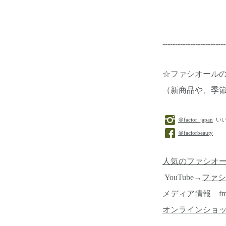
-------------------------
☆ファシオール
（新商品や、季
＠facior_japan
いい
＠faciorbeauty
人気のファシオ
YouTube→
ファシ
メディア情報 f
オンラインショ