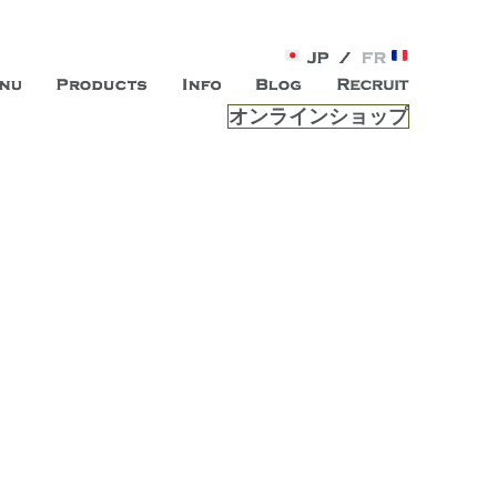
オンラインショップ
がオープン。お客様のもつ「自らしい美しさ」を追求し、未来の
ルは、 内面から輝く美をトー
ビスを提供する総合エステサロンです。