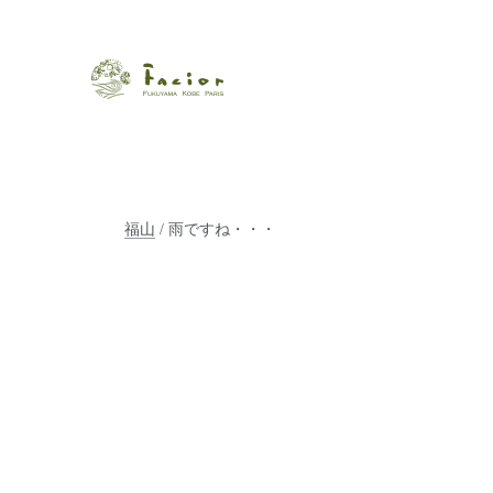
瀬戸内から世界に展開するエステサロン「ファシオール」。福
【福山・神戸・Paris】オ
ポジティブライフを応援します。オーガニックコスメ・商品に
タルでご提案します。
福山
/ 雨ですね・・・