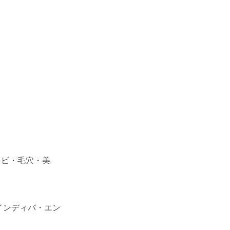
キビ・毛穴・美
インディバ・エン