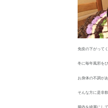
免疫の下がって
冬に毎年風邪を
お身体の不調が
そんな方に是非飲
腸内を綺麗にし