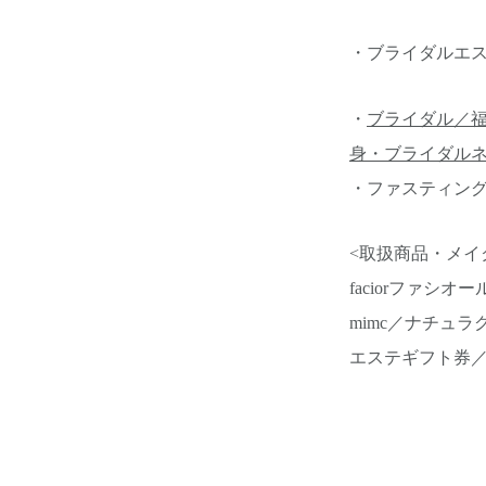
・ブライダルエ
・
ブライダル／
身・ブライダル
・ファスティン
<取扱商品・メイ
faciorファ
mimc／ナチュ
エステギフト券／