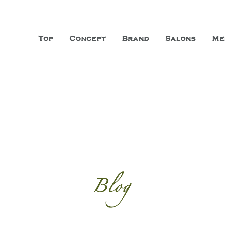
山市に3店舗、神戸三宮に「神戸店」 パリサンジェルマン通りに「パリ店」
ーガニックエステサロン ファシオー
こだわり、内面から美しくなることを追求する「本物」の商品・技術・サー