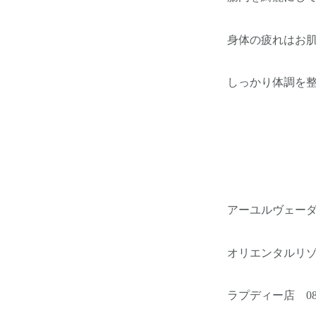
身体の疲れはお
しっかり体調を
アーユルヴェー
オリエンタルリ
ラプディー店 084-