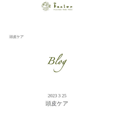
【福山・神戸・
Paris】オーガニ
ックエステサロ
頭皮ケア
ン ファシオー
ルは、 内面から
輝く美をトータ
ルでご提案しま
す。
2023 3 25
頭皮ケア