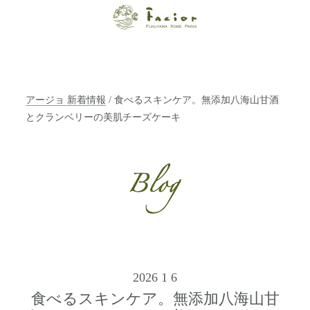
【福山・神戸・
Paris】オーガニ
ックエステサロ
アージョ 新着情報
/ 食べるスキンケア。無添加八海山甘酒
ン ファシオー
とクランベリーの美肌チーズケーキ
ルは、 内面から
輝く美をトータ
ルでご提案しま
す。
2026 1 6
食べるスキンケア。無添加八海山甘