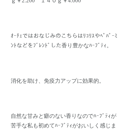
ｇ￥2.200 １４０ｇ￥4.000
ｵｰﾁｪではおなじみのこちらはﾘｺﾘｽやﾍﾟﾊﾟｰﾐ
ﾝﾄなどをﾌﾞﾚﾝﾄﾞした香り豊かなﾊｰﾌﾞﾃｨ。
消化を助け、免疫力アップに効果的。
自然な甘みと癖のない香りなのでﾊｰﾌﾞﾃｨが
苦手な私も初めてﾊｰﾌﾞﾃｨがおいしく感じま