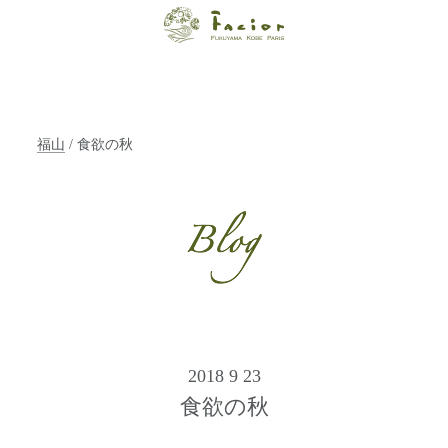
【福山・神戸・
Paris】オーガニ
ックエステサロ
福山
/ 食欲の秋
ン ファシオー
ルは、 内面から
輝く美をトータ
ルでご提案しま
す。
2018 9 23
食欲の秋