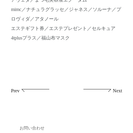
アヴェダ／まつ毛美容液エグータム
mimc／ナチュラグラッセ／ジャネス／ソルーナ／プ
ロヴィダ／アタノール
エステギフト券／エステプレゼント／セルキュア
4tplusプラス／福山布マスク
投
Prev
Next
稿
ナ
ビ
お問い合わせ