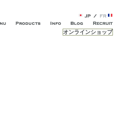
オンラインショップ
がオープン。お客様のもつ「自らしい美しさ」を追求し、未来の
ルは、 内面から輝く美をトー
ビスを提供する総合エステサロンです。