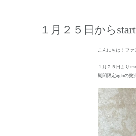
１月２５日からst
こんにちは！ファ
１月２５日よりsta
期間限定agioの