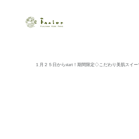
瀬戸内から世界に展開するエステサロン「ファシオール」。福
【福山・神戸・Paris】オ
ポジティブライフを応援します。オーガニックコスメ・商品に
タルでご提案します。
１月２５日からstart！期間限定◇こだわり美肌スイ