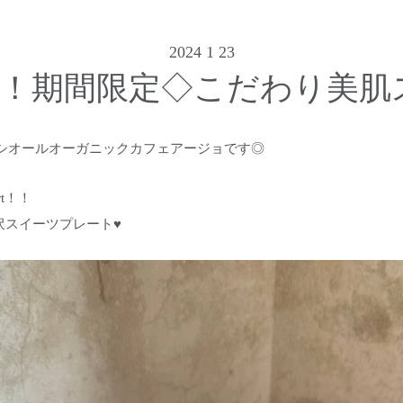
2024 1 23
art！期間限定◇こだわり美
シオールオーガニックカフェアージョです◎
rt！！
贅沢スイーツプレート♥