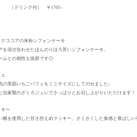
5- （ドリンク付） ￥1705-
ックココアの米粉シフォンケーキ
アを混ぜ合わせたほんのりほろ苦いシフォンケーキ。
ームとの相性も抜群です◎
フェ
気の美肌いちごパフェをミニサイズにしてのせました♩
と自家製のざくろジュレでさっぱりとお召し上がりいただけます！
ッキー
い糖を使用した甘さ控えめクッキー。さくさくした食感と香ばしい