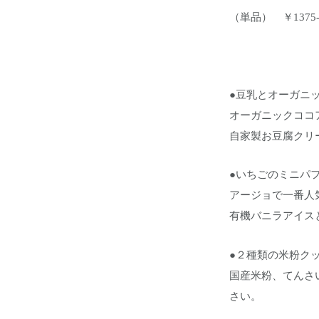
（単品） ￥137
●豆乳とオーガニ
オーガニックココ
自家製お豆腐クリ
●いちごのミニパ
アージョで一番人
有機バニラアイス
●２種類の米粉ク
国産米粉、てんさ
さい。