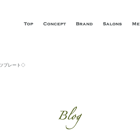
山市に3店舗、神戸三宮に「神戸店」 パリサンジェルマン通りに「パリ店」
ーガニックエステサロン ファシオー
こだわり、内面から美しくなることを追求する「本物」の商品・技術・サー
ーツプレート◇