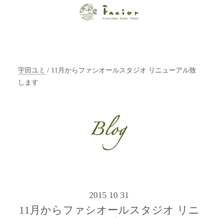
【福山・神戸・
Paris】オーガニ
ックエステサロ
宇田ユミ
/ 11月からファシオールスタジオ リニューアル致
ン ファシオー
します
ルは、 内面から
輝く美をトータ
ルでご提案しま
す。
2015 10 31
11月からファシオールスタジオ リニ