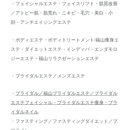
・フェイシャルエステ・フェイスリフト・肌質改善
／アトピー肌・肌荒れ・ニキビ・毛穴・美白・小
顔・アンチエイジングエステ
・ボディエステ・ボディトリートメント/福山痩身エ
ステ・ダイエットエステ・インディバ・エンダモロ
ジーエステ・福山リラクゼーションエステ
・ブライダルエステ／メンズエステ
・
ブライダル／福山ブライダルエステ／ブライダル
エステフェイシャル・ブライダルエステ痩身・ブラ
イダルネイル
・ファスティング／ファスティングダイエット／プ