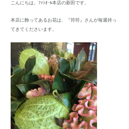
こんにちは。ﾌｧｼｵｰﾙ本店の新田です。
本店に飾ってあるお花は、『符符』さんが毎週持っ
てきてくださいます。