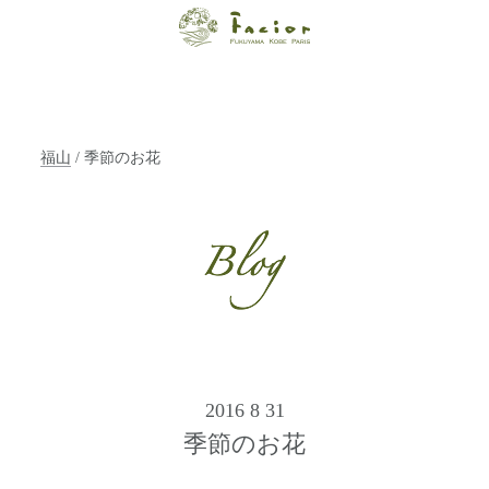
【福山・神戸・
Paris】オーガニ
ックエステサロ
福山
/ 季節のお花
ン ファシオー
ルは、 内面から
輝く美をトータ
ルでご提案しま
す。
2016 8 31
季節のお花