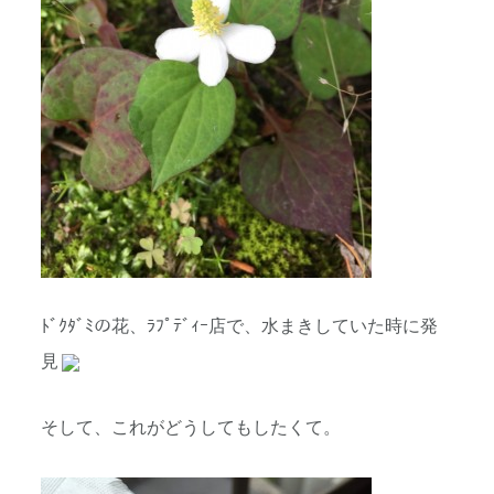
ﾄﾞｸﾀﾞﾐの花、ﾗﾌﾟﾃﾞｨｰ店で、水まきしていた時に発
見
そして、これがどうしてもしたくて。