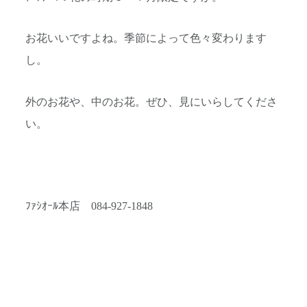
お花いいですよね。季節によって色々変わります
し。
外のお花や、中のお花。ぜひ、見にいらしてくださ
い。
ﾌｧｼｵｰﾙ本店 084-927-1848