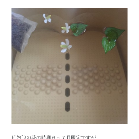
ﾄﾞｸﾀﾞﾐの花の時期６～７月限定ですが。