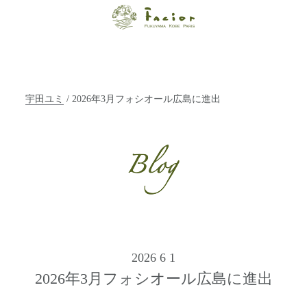
【福山・神戸・
Paris】オーガニ
ックエステサロ
宇田ユミ
/ 2026年3月フォシオール広島に進出
ン ファシオー
ルは、 内面から
輝く美をトータ
ルでご提案しま
す。
2026 6 1
2026年3月フォシオール広島に進出