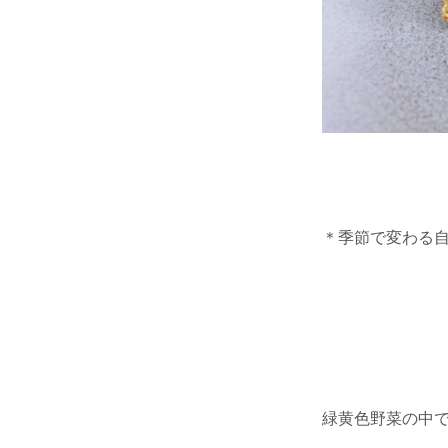
＊季節で変わる
ドリン
単品
緑黄色野菜の中