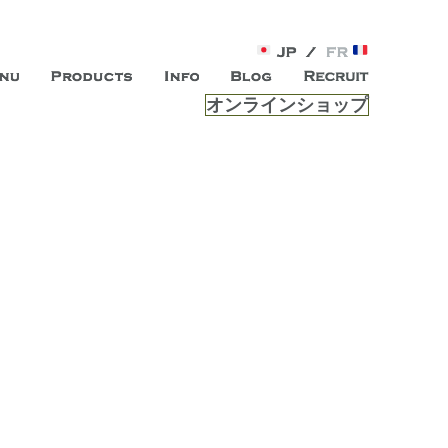
オンラインショップ
がオープン。お客様のもつ「自らしい美しさ」を追求し、未来の
ルは、 内面から輝く美をトー
ビスを提供する総合エステサロンです。