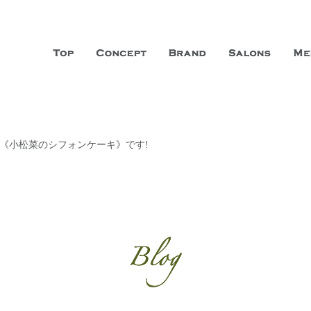
山市に3店舗、神戸三宮に「神戸店」 パリサンジェルマン通りに「パリ店」
ーガニックエステサロン ファシオー
こだわり、内面から美しくなることを追求する「本物」の商品・技術・サー
は《小松菜のシフォンケーキ》です!