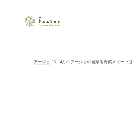
瀬戸内から世界に展開するエステサロン「ファシオール」。福
【福山・神戸・Paris】オ
ポジティブライフを応援します。オーガニックコスメ・商品に
タルでご提案します。
アージョ
/ 3、4月のアージョの自家製野菜スイーツ