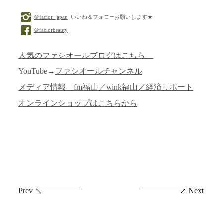
＠facior_japan
いいね＆フォローお願いします★
＠faciorbeauty
人気のファシオールブログはこちら
YouTube→
ファシオールチャンネル
メディア情報 fm福山／wink福山／経済リポート
オンラインショップはこちらから
投
Prev
Next
稿
ナ