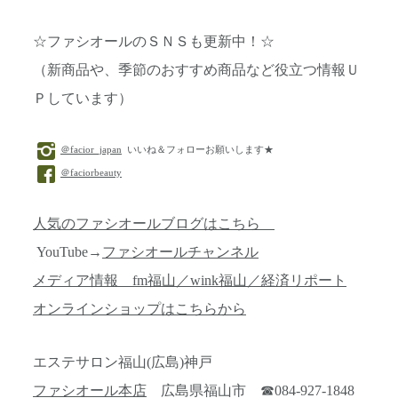
☆ファシオールのＳＮＳも更新中！☆
（新商品や、季節のおすすめ商品など役立つ情報Ｕ
Ｐしています）
＠facior_japan
いいね＆フォローお願いします★
＠faciorbeauty
人気のファシオールブログはこちら
YouTube→
ファシオールチャンネル
メディア情報 fm福山／wink福山／経済リポート
オンラインショップはこちらから
エステサロン福山(広島)神戸
ファシオール本店
広島県福山市 ☎084-927-1848