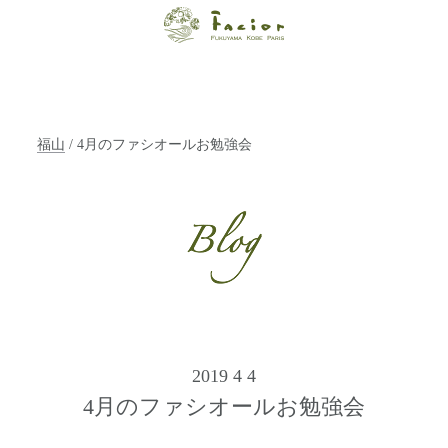
【福山・神戸・
Paris】オーガニ
ックエステサロ
福山
/ 4月のファシオールお勉強会
ン ファシオー
ルは、 内面から
輝く美をトータ
ルでご提案しま
す。
2019 4 4
4月のファシオールお勉強会