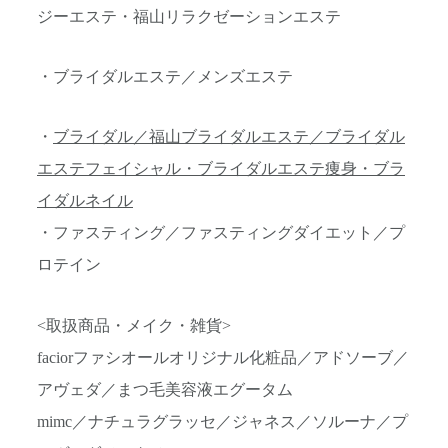
ジーエステ・福山リラクゼーションエステ
・ブライダルエステ／メンズエステ
・
ブライダル／福山ブライダルエステ／ブライダル
エステフェイシャル・ブライダルエステ痩身・ブラ
イダルネイル
・ファスティング／ファスティングダイエット／プ
ロテイン
<取扱商品・メイク・雑貨>
faciorファシオールオリジナル化粧品／アドソーブ／
アヴェダ／まつ毛美容液エグータム
mimc／ナチュラグラッセ／ジャネス／ソルーナ／プ