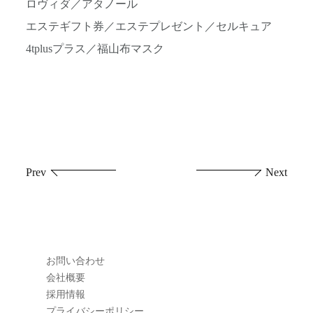
ロヴィダ／アタノール
エステギフト券／エステプレゼント／セルキュア
4tplusプラス／福山布マスク
投
Prev
Next
稿
ナ
ビ
お問い合わせ
ゲ
会社概要
採用情報
ー
プライバシーポリシー