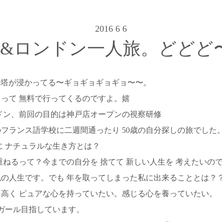
2016 6 6
リ&ロンドン一人旅。どどど
フェル塔が浸かってる〜ギョギョギョギョ〜〜。
って 無料で行ってくるのですよ。嬉
ドン、前回の目的は神戸店オープンの視察研修
のフランス語学校に二週間通ったり 50歳の自分探しの旅でした
前に ナチュラルな生き方とは？
重ねるって？今までの自分を 捨てて 新しい人生を 考えたいの
の人生です。でも 年を取ってしまった私に出来ることとは？
高く ピュアな心を持っていたい。感じる心を養っていたい。
ガール目指しています。