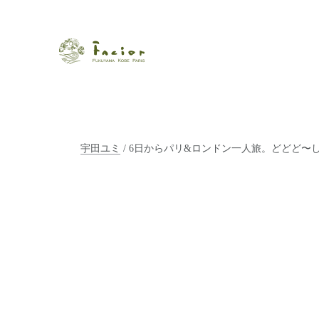
瀬戸内から世界に展開するエステサロン「ファシオール」。福
【福山・神戸・Paris】オ
ポジティブライフを応援します。オーガニックコスメ・商品に
タルでご提案します。
宇田ユミ
/ 6日からパリ&ロンドン一人旅。どどど〜