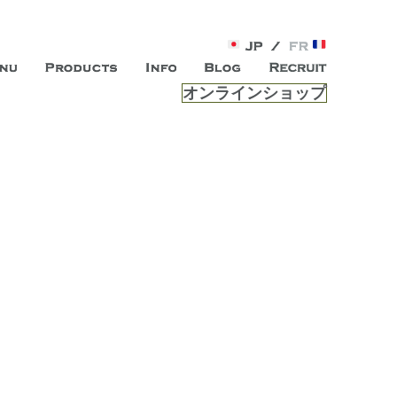
オンラインショップ
がオープン。お客様のもつ「自らしい美しさ」を追求し、未来の
ルは、 内面から輝く美をトー
ビスを提供する総合エステサロンです。