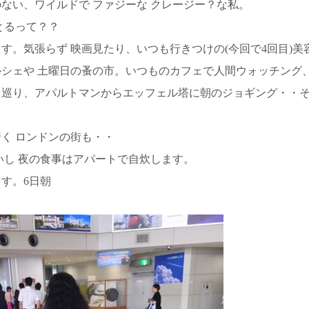
ない、ワイルドで ファジーな クレージー？な私。
とるって？？
す。気張らず 映画見たり、いつも行きつけの(今回で4回目)美
シェや 土曜日の蚤の市。いつものカフェで人間ウォッチング、
ェ巡り、アパルトマンからエッフェル塔に朝のジョギング・・
く ロンドンの街も・・
いし 夜の食事はアパートで自炊します。
す。6日朝