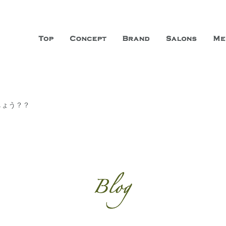
山市に3店舗、神戸三宮に「神戸店」 パリサンジェルマン通りに「パリ店」
ーガニックエステサロン ファシオー
こだわり、内面から美しくなることを追求する「本物」の商品・技術・サー
しょう？？