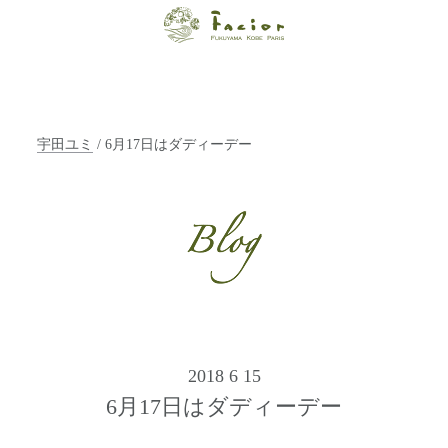
【福山・神戸・
Paris】オーガニ
ックエステサロ
宇田ユミ
/ 6月17日はダディーデー
ン ファシオー
ルは、 内面から
輝く美をトータ
ルでご提案しま
す。
2018 6 15
6月17日はダディーデー