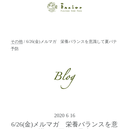
【福山・神戸・
Paris】オーガニ
ックエステサロ
その他
/ 6/26(金)メルマガ 栄養バランスを意識して夏バテ
ン ファシオー
予防
ルは、 内面から
輝く美をトータ
ルでご提案しま
す。
2020 6 16
6/26(金)メルマガ 栄養バランスを意