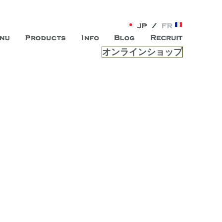
オンラインショップ
がオープン。お客様のもつ「自らしい美しさ」を追求し、未来の
ルは、 内面から輝く美をトー
ビスを提供する総合エステサロンです。