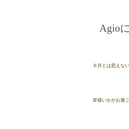
Agi
６月とは思えな
皆様いかがお過