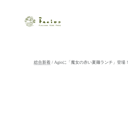
瀬戸内から世界に展開するエステサロン「ファシオール」。福
【福山・神戸・Paris】オ
ポジティブライフを応援します。オーガニックコスメ・商品に
タルでご提案します。
総合新着
/ Agioに「魔女の赤い夏麺ランチ」登場！