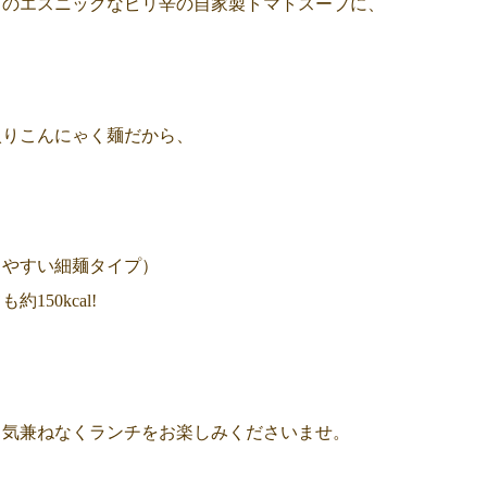
りのエスニックなピリ辛の自家製トマトスープに、
入りこんにゃく麺だから、
りやすい細麺タイプ）
150kcal!
も気兼ねなくランチをお楽しみくださいませ。