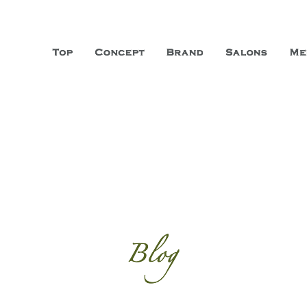
山市に3店舗、神戸三宮に「神戸店」 パリサンジェルマン通りに「パリ店」
ーガニックエステサロン ファシオー
こだわり、内面から美しくなることを追求する「本物」の商品・技術・サー