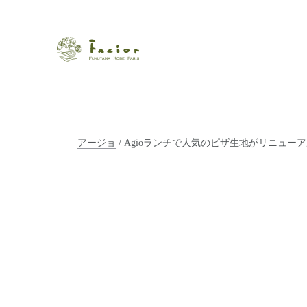
瀬戸内から世界に展開するエステサロン「ファシオール」。福
【福山・神戸・Paris】オ
ポジティブライフを応援します。オーガニックコスメ・商品に
タルでご提案します。
アージョ
/ Agioランチで人気のピザ生地がリニュー