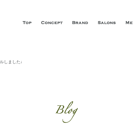
山市に3店舗、神戸三宮に「神戸店」 パリサンジェルマン通りに「パリ店」
ーガニックエステサロン ファシオー
こだわり、内面から美しくなることを追求する「本物」の商品・技術・サー
アルしました♩