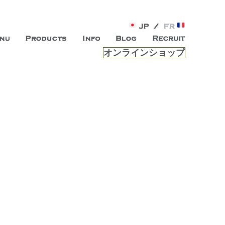
オンラインショップ
がオープン。お客様のもつ「自らしい美しさ」を追求し、未来の
ルは、 内面から輝く美をトー
ビスを提供する総合エステサロンです。