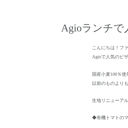
Agioラン
こんにちは！フ
Agioで人気の
国産小麦100％
以前のものより
生地リニューア
◆有機トマトの