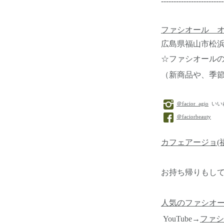
-------------------------
ファシオール オ
広島県福山市松浜町3-
☆ファシオール
（新商品や、季
＠facior_agio
いい
＠faciorbeauty
カフェアージョ(
お持ち帰りもし
人気のファシオ
YouTube→
ファシ