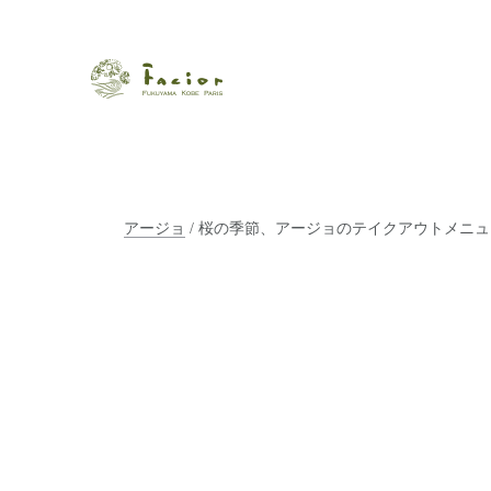
瀬戸内から世界に展開するエステサロン「ファシオール」。福
【福山・神戸・Paris】オ
ポジティブライフを応援します。オーガニックコスメ・商品に
タルでご提案します。
アージョ
/ 桜の季節、アージョのテイクアウトメニ