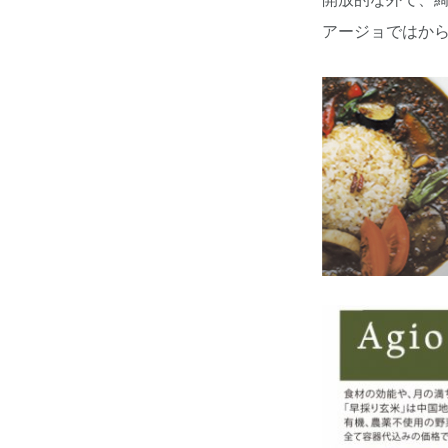
開放的な外で、
アージョではか