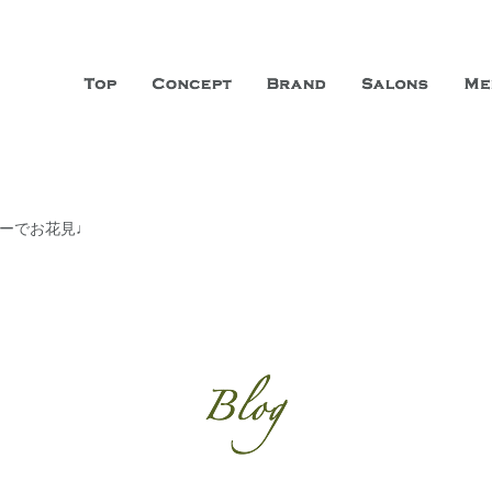
山市に3店舗、神戸三宮に「神戸店」 パリサンジェルマン通りに「パリ店」
ーガニックエステサロン ファシオー
こだわり、内面から美しくなることを追求する「本物」の商品・技術・サー
ューでお花見♩