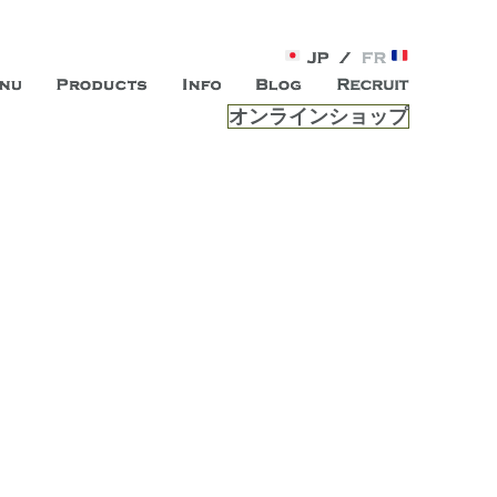
オンラインショップ
がオープン。お客様のもつ「自らしい美しさ」を追求し、未来の
ルは、 内面から輝く美をトー
ビスを提供する総合エステサロンです。